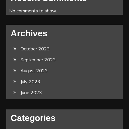
No comments to show.
Archives
October 2023
September 2023
August 2023
July 2023
June 2023
Categories