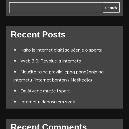
Search
Recent Posts
Kako je internet olakšao učenje o sportu
Web 3.0: Revolucija Interneta
Naučite tajne pravila lepog ponašanja na
internetu (Internet bonton / Netikecija)
Društvene mreže i sport
Internet u današnjem svetu
Recent Comments