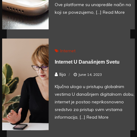
Ove platforme su unapredile način na
koji se povezujemo, […]
Read More
Internet
Internet U Današnjem Svetu
Ilija
June 14, 2023
Ključna uloga u pristupu globalnim
vestima U današnjem digitalnom dobu,
internet je postao neprikosnoveno
sredstvo za pristup svim vrstama
informacija, […]
Read More